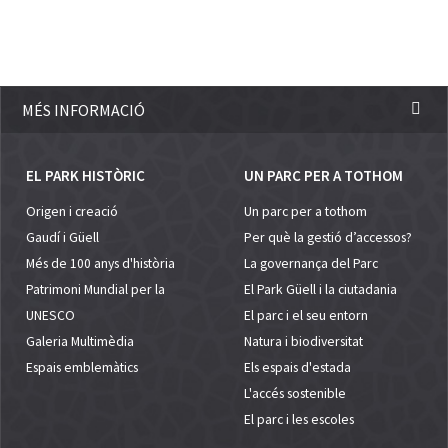
MÉS INFORMACIÓ
EL PARK HISTÒRIC
UN PARC PER A TOTHOM
Origen i creació
Un parc per a tothom
Gaudí i Güell
Per què la gestió d’accessos?
Més de 100 anys d'història
La governança del Parc
Patrimoni Mundial per la
El Park Güell i la ciutadania
UNESCO
El parc i el seu entorn
Galeria Multimèdia
Natura i biodiversitat
Espais emblemàtics
Els espais d'estada
L'accés sostenible
El parc i les escoles