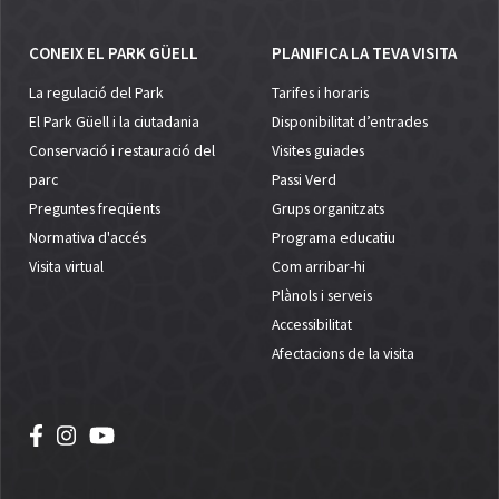
CONEIX EL PARK GÜELL
PLANIFICA LA TEVA VISITA
La regulació del Park
Tarifes i horaris
El Park Güell i la ciutadania
Disponibilitat d’entrades
Conservació i restauració del
Visites guiades
parc
Passi Verd
Preguntes freqüents
Grups organitzats
Normativa d'accés
Programa educatiu
Visita virtual
Com arribar-hi
Plànols i serveis
Accessibilitat
Afectacions de la visita