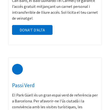
Can Baró, el Baix Guinardó i el Carmel) te garantit
l’accés gratuït mitjançant un carnet personal i
intransferible de lliure accés. Sol·licita el teu carnet
de veïnatge!.
DONA'T D'ALTA
Passi Verd
El Park Güell és un gran espai verd de referència per
a Barcelona. Per afavorir-ne l’ús ciutadà i la
convivència amb les visites turístiques, les