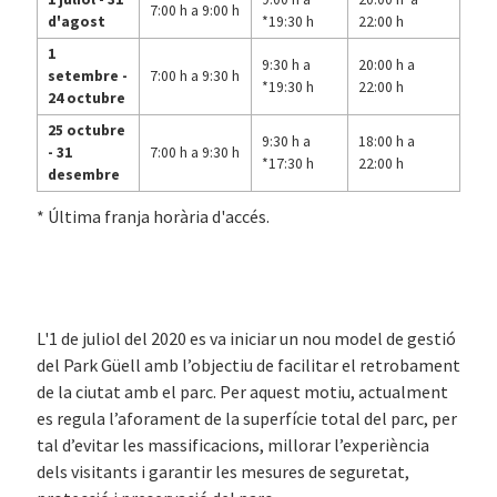
7:00 h a 9:00 h
d'agost
*19:30 h
22:00 h
1
9:30 h a
20:00 h a
setembre -
7:00 h a 9:30 h
*19:30 h
22:00 h
24 octubre
25 octubre
9:30 h a
18:00 h a
- 31
7:00 h a 9:30 h
*17:30 h
22:00 h
desembre
* Última franja horària d'accés.
L'1 de juliol del 2020 es va iniciar un nou model de gestió
del Park Güell amb l’objectiu de facilitar el retrobament
de la ciutat amb el parc. Per aquest motiu, actualment
es regula l’aforament de la superfície total del parc, per
tal d’evitar les massificacions, millorar l’experiència
dels visitants i garantir les mesures de seguretat,