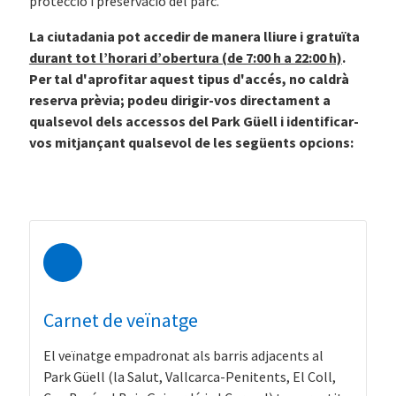
protecció i preservació del parc.
La ciutadania pot accedir de manera lliure i gratuïta
durant tot l’horari d’obertura (de 7:00 h a 22:00 h)
.
Per tal d'aprofitar aquest tipus d'accés, no caldrà
reserva prèvia; podeu dirigir-vos directament a
qualsevol dels accessos del Park Güell i identificar-
vos mitjançant qualsevol de les següents opcions:
Carnet de veïnatge
El veïnatge empadronat als barris adjacents al
Park Güell (la Salut, Vallcarca-Penitents, El Coll,