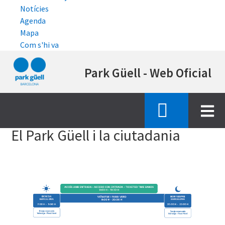
Notícies
Agenda
Mapa
Com s'hi va
Vés
Park Güell - Web Oficial
al
contingut
Inici
el park guell i la ciutadania
El Park Güell i la ciutadania