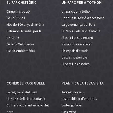
EL PARK HISTÒRIC
UN PARC PER A TOTHOM
Origen i creació
Un parc per a tothom
Gaudí i Güell
Per què la gestió d’accessos?
Més de 100 anys d'història
La governança del Parc
Patrimoni Mundial per la
El Park Güell i la ciutadania
UNESCO
El parc i el seu entorn
Galeria Multimèdia
Natura i biodiversitat
Espais emblemàtics
Els espais d'estada
L'accés sostenible
El parc i les escoles
CONEIX EL PARK GÜELL
PLANIFICA LA TEVA VISITA
La regulació del Park
Tarifes i horaris
El Park Güell i la ciutadania
Disponibilitat d’entrades
Conservació i restauració del
Visites guiades
parc
Passi Verd