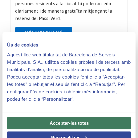
persones residents a la ciutat hi podeu accedir
diàriament i de manera gratuïta mitjançant la
reserva del Passi Verd.
MÉS INFORMACIÓ
Ús de cookies
Aquest lloc web titularitat de Barcelona de Serveis
Municipals, S.A., utilitza cookies pròpies i de tercers amb
finalitats d’anàlisi, de personalització i/o de publicitat.
Podeu acceptar totes les cookies fent clic a “Acceptar-
FAQ’s – Carnet de veïnatge
les totes” o rebutjar el seu ús fent clic a “Rebutjar”. Per
configurar l’ús de cookies i obtenir més informació,
podeu fer clic a “Personalitzar”.
Renovació del carnet
Acceptar-les totes
He rebut els carnets de veïnatge al meu domicili.
Personalitzar