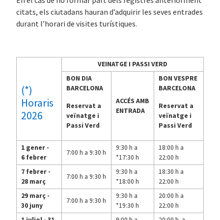
En el cas de no formar part dels registres anteriorment
citats, els ciutadans hauran d’adquirir les seves entrades
durant l’horari de visites turístiques.
VEINATGE I PASSI VERD
BON DIA
BON VESPRE
(*)
BARCELONA
BARCELONA
Horaris
ACCÉS AMB
Reservat a
Reservat a
ENTRADA
2026
veïnatge i
veïnatge i
Passi Verd
Passi Verd
1 gener -
9:30 h a
18:00 h a
7:00 h a 9:30 h
6 febrer
*17:30 h
22:00 h
7 febrer -
9:30 h a
18:30 h a
7:00 h a 9:30 h
28 març
*18:00 h
22:00 h
29 març -
9:30 h a
20:00 h a
7:00 h a 9:30 h
30 juny
*19:30 h
22:00 h
1 juliol - 31
9:00 h a
20:00 h a