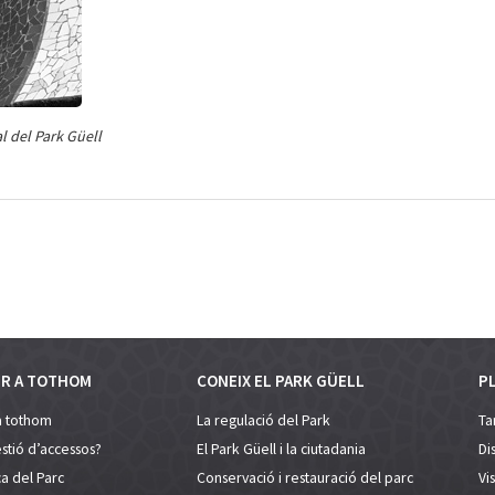
l del Park Güell
ER A TOTHOM
CONEIX EL PARK GÜELL
PL
a tothom
La regulació del Park
Tar
stió d’accessos?
El Park Güell i la ciutadania
Di
a del Parc
Conservació i restauració del parc
Vi