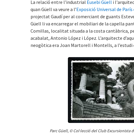
La relació entre l'industrial
Eusebi Güell
i l'arquite
quan Güell va veure a l’
Exposició Universal de París
projectat Gaudí per al comerciant de guants Estev
Güell li va encarregar el mobiliari de la capella pa
Comillas, localitat situada a la costa cantàbrica, 
acabalat, Antonio López i López. L’arquitecte d’aq
neogòtica era Joan Martorell i Montells, a l’estudi 
Parc Güell, © Col·lecció del Club Excursionista 