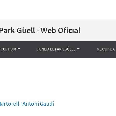
Vés
Park Güell - Web Oficial
al
contingut
A TOTHOM
CONEIX EL PARK GÜELL
PLANIFICA 
artorell i Antoni Gaudí