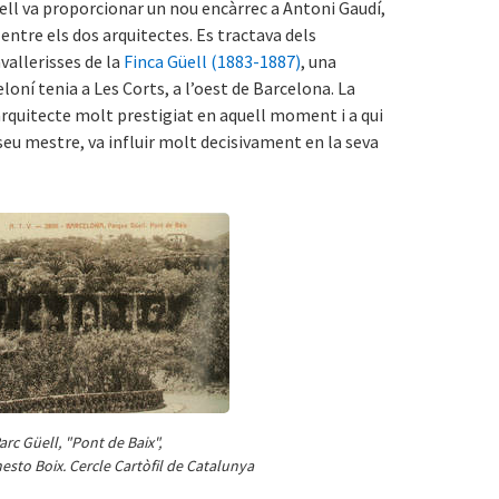
ll va proporcionar un nou encàrrec a Antoni Gaudí,
 entre els dos arquitectes. Es tractava dels
avallerisses de la
Finca Güell (1883-1887)
, una
loní tenia a Les Corts, a l’oest de Barcelona. La
arquitecte molt prestigiat en aquell moment i a qui
seu mestre, va influir molt decisivament en la seva
arc Güell, "Pont de Baix",
nesto Boix. Cercle Cartòfil de Catalunya