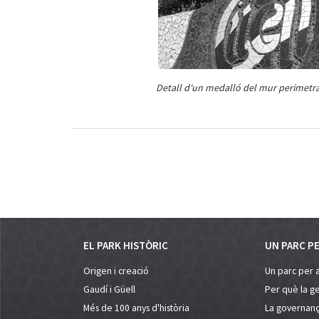
Detall d'un medalló del mur perimetra
EL PARK HISTÒRIC
UN PARC P
Origen i creació
Un parc per 
Gaudí i Güell
Per què la ge
Més de 100 anys d'història
La governanç