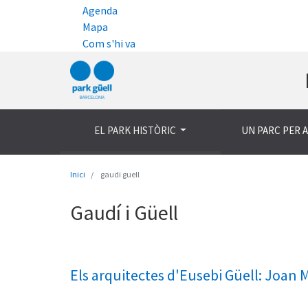
Agenda
Mapa
Com s'hi va
EL PARK HISTÒRIC
UN PARC PER 
Inici
gaudi guell
Gaudí i Güell
Els arquitectes d'Eusebi Güell: Joan M