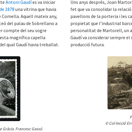
cte
Antoni Gaudí
es va iniciar
Uns anys després, Joan Martore
 de 1878
una vitrina que havia
fet que va consolidar la relació
e Comella. Aquell mateix any,
pavellons de la porteria i les c
nteó del palau de Sobrellano a
propietat que l’industrial barce
per compte del seu sogre
personalitat de Martorell, un 
uesta magnífica capella
Gaudí va considerar sempre el 
del qual Gaudí havia treballat.
producció futura.
P
© Col·lecció Er
de Gràcia. Francesc Gassó.