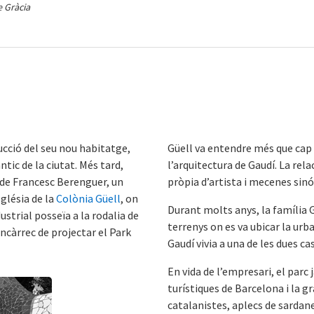
e Gràcia
ucció del seu nou habitatge,
Güell va entendre més que cap 
ntic de la ciutat. Més tard,
l’arquitectura de Gaudí. La re
ó de Francesc Berenguer, un
pròpia d’artista i mecenes sinó
sglésia de la
Colònia Güell
, on
Durant molts anys, la família Gü
dustrial posseïa a la rodalia de
terrenys on es va ubicar la ur
encàrrec de projectar el Park
Gaudí vivia a una de les dues ca
En vida de l’empresari, el parc
turístiques de Barcelona i la gr
catalanistes, aplecs de sardanes