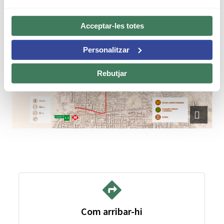
Park Güell i moure-s'hi. Per això, hi ha un
recorregut
adaptat
.
Acceptar-les totes
Personalitzar
Rebutjar
Com arribar-hi