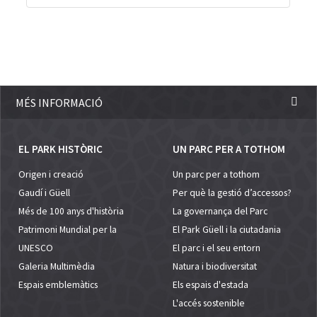
MÉS INFORMACIÓ
EL PARK HISTÒRIC
UN PARC PER A TOTHOM
Origen i creació
Un parc per a tothom
Gaudí i Güell
Per què la gestió d’accessos?
Més de 100 anys d'història
La governança del Parc
Patrimoni Mundial per la
El Park Güell i la ciutadania
UNESCO
El parc i el seu entorn
Galeria Multimèdia
Natura i biodiversitat
Espais emblemàtics
Els espais d'estada
L'accés sostenible