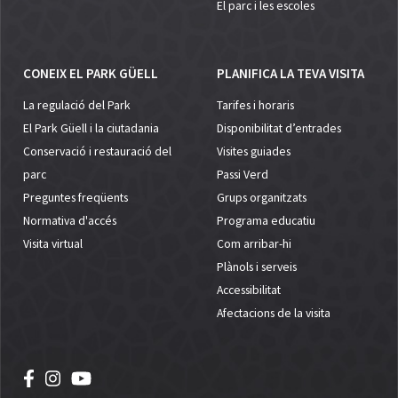
El parc i les escoles
CONEIX EL PARK GÜELL
PLANIFICA LA TEVA VISITA
La regulació del Park
Tarifes i horaris
El Park Güell i la ciutadania
Disponibilitat d’entrades
Conservació i restauració del
Visites guiades
parc
Passi Verd
Preguntes freqüents
Grups organitzats
Normativa d'accés
Programa educatiu
Visita virtual
Com arribar-hi
Plànols i serveis
Accessibilitat
Afectacions de la visita