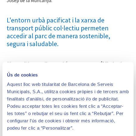
Josep de la Muntanya.
L'entorn urbà pacificat i la xarxa de
transport públic col·lectiu permeten
accedir al parc de manera sostenible,
segura i saludable.
Al parc s'hi pot arribar també en
transport públic
des de
qualsevol punt de la ciutat i l'àrea metropolitana. Hi ha
Ús de cookies
dues
parades de metro
a una certa distància a peu –
Aquest lloc web titularitat de Barcelona de Serveis
Vallcarca i Lesseps de la línia 3–, i dues
línies d'autobús
-H6
Municipals, S.A., utilitza cookies pròpies i de tercers amb
i D40-, que afavoreixen la mobilitat sostenible. Des de les
finalitats d’anàlisi, de personalització i/o de publicitat.
dues parades de metro s'hi arriba en uns 20 minuts
Podeu acceptar totes les cookies fent clic a “Acceptar-
caminant.
les totes” o rebutjar el seu ús fent clic a “Rebutjar”. Per
L'orografia del parc i el seu entorn, així com les escales
configurar l’ús de cookies i obtenir més informació,
interiors i els camins irregulars, fa que les persones amb
podeu fer clic a “Personalitzar”.
mobilitat reduïda puguin tenir dificultats per arribar fins al